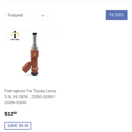
FILTERS
Fuel injector For Toyota Lexus
3.5L V6 OEM , 23250-31050 /
23209-31050
SALE
$12.00
$12
00
PRICE
SAVE $4.10